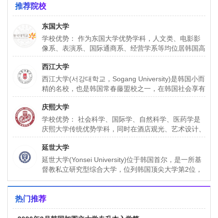
推荐院校
东国大学
学校优势： 作为东国大学优势学科，人文类、电影影
像系、表演系、国际通商系、经营学系等均位居韩国高
校前列，尤其以新闻传媒、演艺界和文化界名人辈出的
西江大学
戏
西江大学(서강대학교，Sogang University)是韩国小而
精的名校，也是韩国常春藤盟校之一，在韩国社会享有
盛誉，已加入亚洲基督教大学协会(ACUCA)
庆熙大学
学校优势： 社会科学、国际学、自然科学、医药学是
庆熙大学传统优势学科，同时在酒店观光、艺术设计、
戏剧表演、后现代音乐、管理学、经济学、医学、新闻
延世大学
信息
延世大学(Yonsei University)位于韩国首尔，是一所基
督教私立研究型综合大学，位列韩国顶尖大学第2位，
与首尔大学(Seoul National U
热门推荐