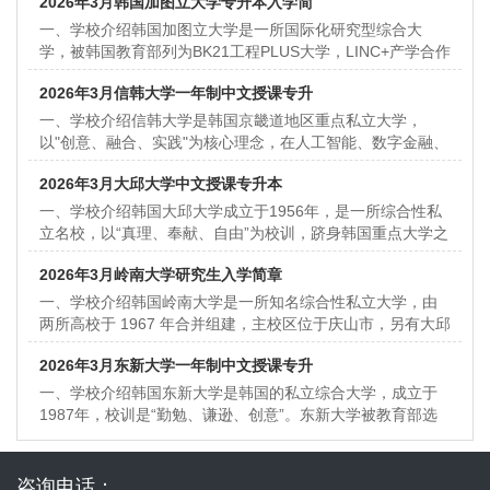
2026年3月韩国加图立大学专升本入学简
一、学校介绍韩国加图立大学是一所国际化研究型综合大
学，被韩国教育部列为BK21工程PLUS大学，LINC+产学合作
优先大学，第四次工业革命创新领导大学。成立于1
2026年3月信韩大学一年制中文授课专升
一、学校介绍信韩大学是韩国京畿道地区重点私立大学，
以"创意、融合、实践"为核心理念，在人工智能、数字金融、
智能制造业等领域表现突出。学校与三
2026年3月大邱大学中文授课专升本
一、学校介绍韩国大邱大学成立于1956年，是一所综合性私
立名校，以“真理、奉献、自由”为校训，跻身韩国重点大学之
列。学校位于韩国第四大城市——大邱，拥有先进的校
2026年3月岭南大学研究生入学简章
一、学校介绍韩国岭南大学是一所知名综合性私立大学，由
两所高校于 1967 年合并组建，主校区位于庆山市，另有大邱
副校区。校园环境优美，配套设施齐全。学校学科覆盖
2026年3月东新大学一年制中文授课专升
一、学校介绍韩国东新大学是韩国的私立综合大学，成立于
1987年，校训是“勤勉、谦逊、创意”。东新大学被教育部选
定运营多个项目，包括PRIME(产业连接教育活性化
咨询电话：