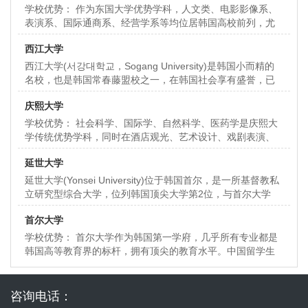
学校优势： 作为东国大学优势学科，人文类、电影影像系、
表演系、国际通商系、经营学系等均位居韩国高校前列，尤
其以新闻传媒、演艺界和文化界名人辈出的戏
西江大学
西江大学(서강대학교，Sogang University)是韩国小而精的
名校，也是韩国常春藤盟校之一，在韩国社会享有盛誉，已
加入亚洲基督教大学协会(ACUCA)
庆熙大学
学校优势： 社会科学、国际学、自然科学、医药学是庆熙大
学传统优势学科，同时在酒店观光、艺术设计、戏剧表演、
后现代音乐、管理学、经济学、医学、新闻信息
延世大学
延世大学(Yonsei University)位于韩国首尔，是一所基督教私
立研究型综合大学，位列韩国顶尖大学第2位，与首尔大学
(Seoul National U
首尔大学
学校优势： 首尔大学作为韩国第一学府，几乎所有专业都是
韩国高等教育界的标杆，拥有顶尖的教育水平。中国留学生
比较关心的热门留学专业包括：MBA、法律
咨询电话：