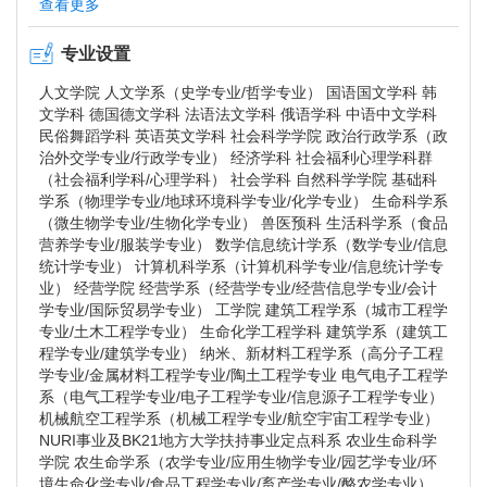
查看更多
为培养引导21世纪知识与信息化时代、国际化时代的创造人
性人才，我们正努力向新型的一流大学迈进。庆尚大学作为
专业设置
教育部NURI事业3个领域的定点大学、BK21事业2个领域的
人文学院 人文学系（史学专业/哲学专业） 国语国文学科 韩
定点大学，被选定为第2阶段BK21事业8个事业团，釜山、蔚
文学科 德国德文学科 法语法文学科 俄语学科 中语中文学科
山、庆南地区e-Lcaming支援中心的定点大学，正在执行科学
民俗舞蹈学科 英语英文学科 社会科学学院 政治行政学系（政
技术部国家核心研究中心，产业资源部技术革新中心、信息
治外交学专业/行政学专业） 经济学科 社会福利心理学科群
通信部IT研究中心等事业。最近，教育部第1阶段BK21事业
（社会福利学科/心理学科） 社会学科 自然科学学院 基础科
学系（物理学专业/地球环境科学专业/化学专业） 生命科学系
最终评估结果，在科学技术领域被评定为最佳事业团，其能
（微生物学专业/生物化学专业） 兽医预科 生活科学系（食品
力已得到认可。庆尚大学通过生命科学领域、机械航空工程
营养学专业/服装学专业） 数学信息统计学系（数学专业/信息
学领域、纳米新材料领域的特性化发展，成为一所与世界知
统计学专业） 计算机科学系（计算机科学专业/信息统计学专
名学府并驾齐驱的大学。
业） 经营学院 经营学系（经营学专业/经营信息学专业/会计
学专业/国际贸易学专业） 工学院 建筑工程学系（城市工程学
专业/土木工程学专业） 生命化学工程学科 建筑学系（建筑工
● 生命科学领域特性化---在韩国科学财团扶持的韩国100多
程学专业/建筑学专业） 纳米、新材料工程学系（高分子工程
家SRC/ERC中，被选定为最优秀研究中心
学专业/金属材料工程学专业/陶土工程学专业 电气电子工程学
● 机械航空工程学领域特性化---培养航空器、汽车、造船
系（电气工程学专业/电子工程学专业/信息源子工程学专业）
业的核心人才
机械航空工程学系（机械工程学专业/航空宇宙工程学专业）
● 纳米新材料工学领域特性化---在高分子工学领域韩国16
NURI事业及BK21地方大学扶持事业定点科系 农业生命科学
学院 农生命学系（农学专业/应用生物学专业/园艺学专业/环
个学系中最早获得工学认证
境生命化学专业/食品工程学专业/畜产学专业/酪农学专业）