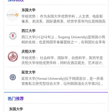
东国大学
学校优势： 作为东国大学优势学科，人文类、电影影
像系、表演系、国际通商系、经营学系等均位居韩国高
校前列，尤其以新闻传媒、演艺界和文化界名人辈出的
西江大学
戏
西江大学(서강대학교，Sogang University)是韩国小而
精的名校，也是韩国常春藤盟校之一，在韩国社会享有
盛誉，已加入亚洲基督教大学协会(ACUCA)
庆熙大学
学校优势： 社会科学、国际学、自然科学、医药学是
庆熙大学传统优势学科，同时在酒店观光、艺术设计、
戏剧表演、后现代音乐、管理学、经济学、医学、新闻
延世大学
信息
延世大学(Yonsei University)位于韩国首尔，是一所基
督教私立研究型综合大学，位列韩国顶尖大学第2位，
与首尔大学(Seoul National U
热门推荐
东国大学